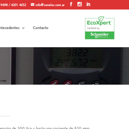
 9698 / 4201 4632
info@conelec.com.ar
ntecedentes
Contacto
a tensión de 500 Vca y hasta una corriente de 630 amp.